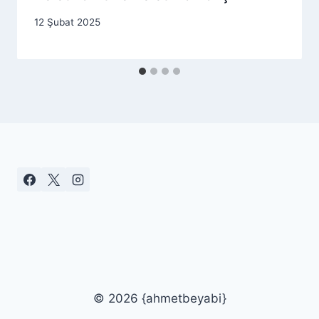
By
12 Şubat 2025
as.ticaret1983@gmail.com
© 2026 {ahmetbeyabi}