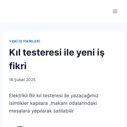
Skip
to
content
YENİ İŞ FİKİRLERİ
Kıl testeresi ile yeni iş
fikri
By
16 Şubat 2025
as.ticaret1983@gmail.com
Elektrikli Bir kıl testeresi ile yazacağımız
isimlikler kapılara ,makam odalarındaki
masalara yapılarak satilabilir