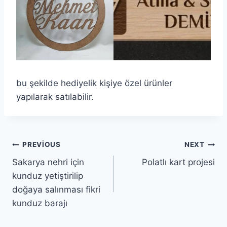
bu şekilde hediyelik kişiye özel ürünler
yapılarak satılabilir.
Yazı
PREVIOUS
NEXT
Sakarya nehri için
Polatlı kart projesi
gezinmesi
kunduz yetiştirilip
doğaya salınması fikri
kunduz barajı