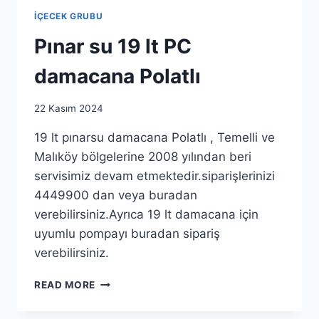
İÇECEK GRUBU
Pınar su 19 lt PC
damacana Polatlı
By
22 Kasım 2024
as.ticaret1983@gmail.com
19 lt pınarsu damacana Polatlı , Temelli ve
Malıköy bölgelerine 2008 yılından beri
servisimiz devam etmektedir.siparişlerinizi
4449900 dan veya buradan
verebilirsiniz.Ayrıca 19 lt damacana için
uyumlu pompayı buradan sipariş
verebilirsiniz.
PINAR
READ MORE
SU
19