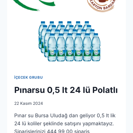
İÇECEK GRUBU
Pınarsu 0,5 lt 24 lü Polatlı
By
22 Kasım 2024
as.ticaret1983@gmail.com
Pınar su Bursa Uludağ dan geliyor 0,5 lt lik
24 lü koliler şeklinde satışını yapmaktayız.
Siparişlerinizi 444 99 00 sipariş