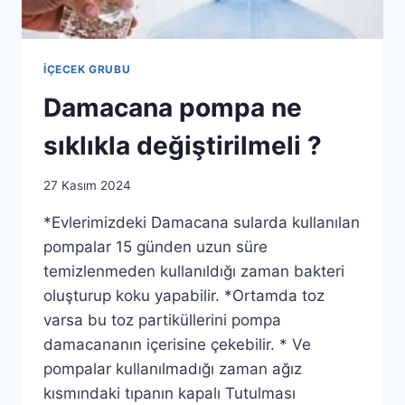
İÇECEK GRUBU
Damacana pompa ne
sıklıkla değiştirilmeli ?
By
27 Kasım 2024
as.ticaret1983@gmail.com
*Evlerimizdeki Damacana sularda kullanılan
pompalar 15 günden uzun süre
temizlenmeden kullanıldığı zaman bakteri
oluşturup koku yapabilir. *Ortamda toz
varsa bu toz partiküllerini pompa
damacananın içerisine çekebilir. * Ve
pompalar kullanılmadığı zaman ağız
kısmındaki tıpanın kapalı Tutulması