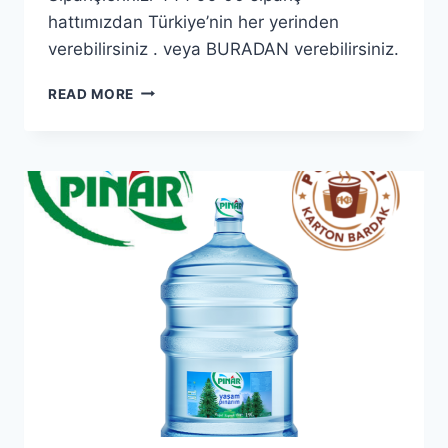
hattımızdan Türkiye’nin her yerinden
verebilirsiniz . veya BURADAN verebilirsiniz.
PINARSU
READ MORE
0,5
LT
24
LÜ
POLATLI