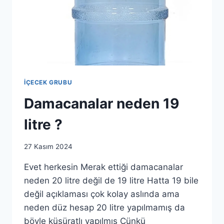
İÇECEK GRUBU
Damacanalar neden 19
litre ?
By
27 Kasım 2024
as.ticaret1983@gmail.com
Evet herkesin Merak ettiği damacanalar
neden 20 litre değil de 19 litre Hatta 19 bile
değil açıklaması çok kolay aslında ama
neden düz hesap 20 litre yapılmamış da
böyle küsüratlı yapılmış Çünkü