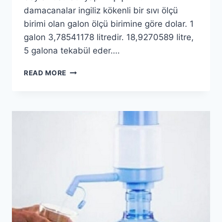
damacanalar ingiliz kökenli bir sıvı ölçü
birimi olan galon ölçü birimine göre dolar. 1
galon 3,78541178 litredir. 18,9270589 litre,
5 galona tekabül eder….
DAMACANALAR
READ MORE
NEDEN
19
LITRE
?