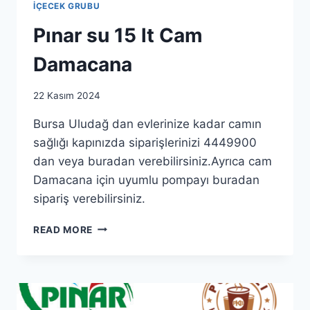
İÇECEK GRUBU
Pınar su 15 lt Cam
Damacana
By
22 Kasım 2024
as.ticaret1983@gmail.com
Bursa Uludağ dan evlerinize kadar camın
sağlığı kapınızda siparişlerinizi 4449900
dan veya buradan verebilirsiniz.Ayrıca cam
Damacana için uyumlu pompayı buradan
sipariş verebilirsiniz.
PINAR
READ MORE
SU
15
LT
CAM
DAMACANA