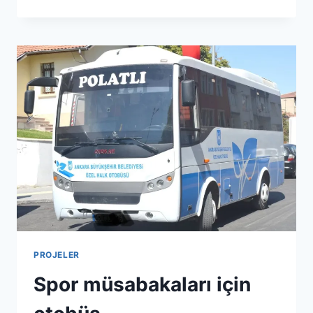
YAKIT
VE
PELET
MAMA
IŞI
PROJELER
Spor müsabakaları için