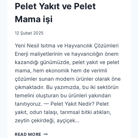
Pelet Yakıt ve Pelet
Mama işi
By
12 Şubat 2025
as.ticaret1983@gmail.com
Yeni Nesil Isıtma ve Hayvancılık Çözümleri
Enerji maliyetlerinin ve hayvancılığın önem
kazandığı günümüzde, pelet yakıt ve pelet
mama, hem ekonomik hem de verimli
çözümler sunan modern ürünler olarak öne
çıkmaktadır. Bu yazımızda, bu iki sektörün
temelini oluşturan bu ürünleri yakından
tanıtıyoruz. — Pelet Yakıt Nedir? Pelet
yakıt, odun talaşı, tarımsal bitki atıkları,
zeytin çekirdeği, ayçiçek…
PELET
READ MORE