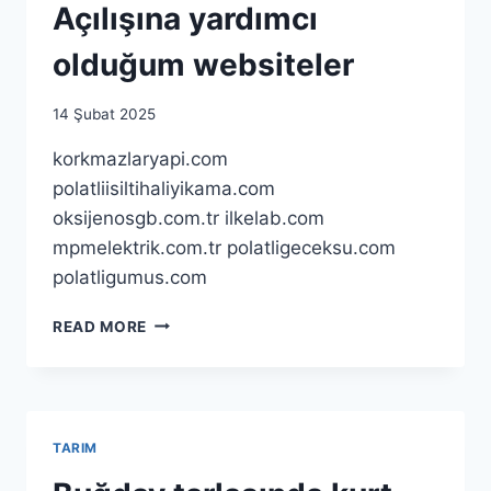
FIKRI
Açılışına yardımcı
KUNDUZ
BARAJI
olduğum websiteler
By
14 Şubat 2025
as.ticaret1983@gmail.com
korkmazlaryapi.com
polatliisiltihaliyikama.com
oksijenosgb.com.tr ilkelab.com
mpmelektrik.com.tr polatligeceksu.com
polatligumus.com
AÇILIŞINA
READ MORE
YARDIMCI
OLDUĞUM
WEBSITELER
TARIM